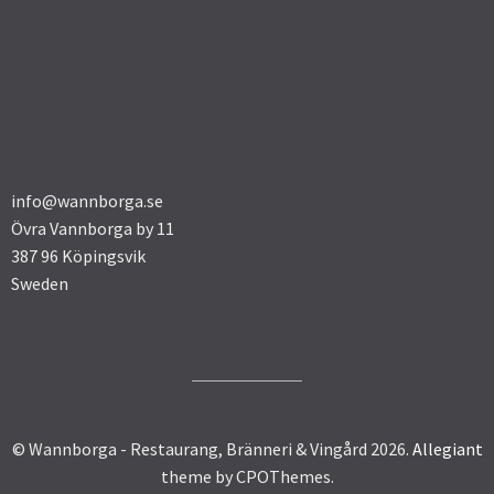
info@wannborga.se
Övra Vannborga by 11
387 96 Köpingsvik
Sweden
© Wannborga - Restaurang, Bränneri & Vingård 2026.
Allegiant
theme by CPOThemes.